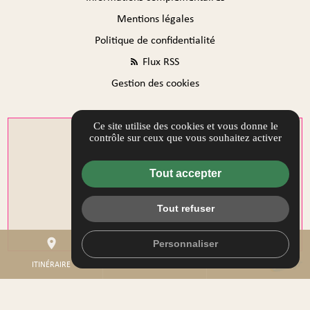
Mentions légales
Politique de confidentialité
Flux RSS
Gestion des cookies
Ce site utilise des cookies et vous donne le
contrôle sur ceux que vous souhaitez activer
Tout accepter
Tout refuser
place
mail
call
Personnaliser
ITINÉRAIRE
CONTACTEZ-NOUS
02 36 80 10 60