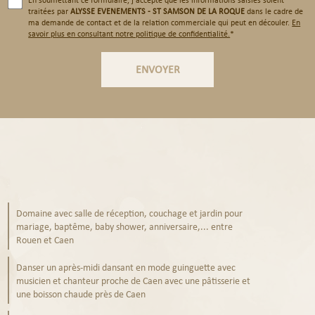
traitées par
ALYSSE EVENEMENTS - ST SAMSON DE LA ROQUE
dans le cadre de
ma demande de contact et de la relation commerciale qui peut en découler.
En
savoir plus en consultant notre politique de confidentialité.
*
Domaine avec salle de réception, couchage et jardin pour
mariage, baptême, baby shower, anniversaire,... entre
Rouen et Caen
Danser un après-midi dansant en mode guinguette avec
musicien et chanteur proche de Caen avec une pâtisserie et
une boisson chaude près de Caen