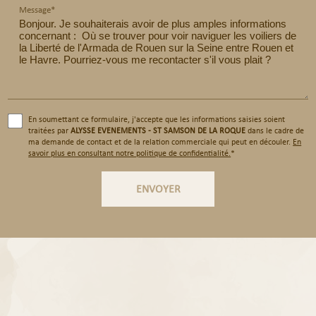
Message*
En soumettant ce formulaire, j'accepte que les informations saisies soient
traitées par
ALYSSE EVENEMENTS - ST SAMSON DE LA ROQUE
dans le cadre de
ma demande de contact et de la relation commerciale qui peut en découler.
En
savoir plus en consultant notre politique de confidentialité.
*