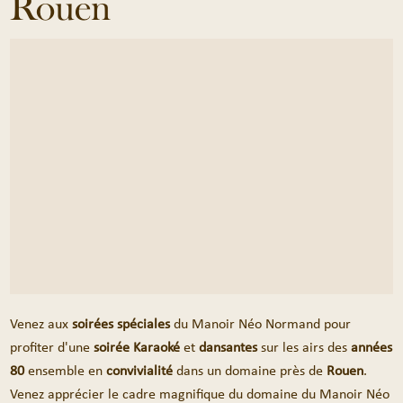
Rouen
Venez aux
soirées spéciales
du Manoir Néo Normand pour
profiter d'une
soirée Karaoké
et
dansantes
sur les airs des
années
80
ensemble en
convivialité
dans un domaine près de
Rouen
.
Venez apprécier le cadre magnifique du domaine du Manoir Néo