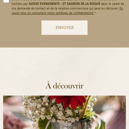
traitées par
ALYSSE EVENEMENTS - ST SAMSON DE LA ROQUE
dans le cadre de
ma demande de contact et de la relation commerciale qui peut en découler.
En
savoir plus en consultant notre politique de confidentialité.
*
À découvrir