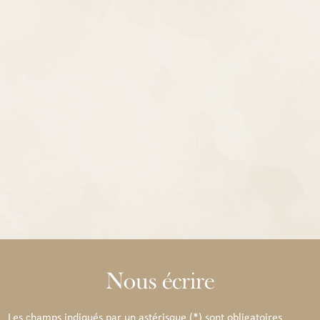
Nous écrire
Les champs indiqués par un astérisque (*) sont obligatoires