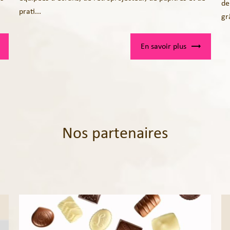
de
prati...
gr
En savoir plus
Nos partenaires