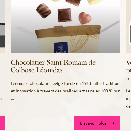
Chocolatier Saint Romain de
V
Colbosc Léonidas
p
l
Léonidas, chocolatier belge fondé en 1913, allie tradition
et innovation à travers des pralines artisanales 100 % pur
Le
u
...
de
des
En savoir plus