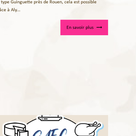
 type Guinguette près de Rouen, cela est possible
âce à Aly...
En savoir plus