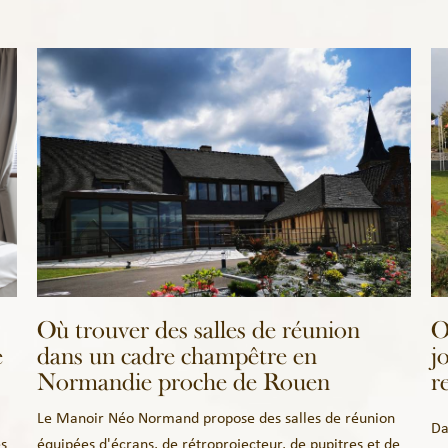
Où trouver des salles de réunion
O
e
dans un cadre champêtre en
j
Normandie proche de Rouen
r
Le Manoir Néo Normand propose des salles de réunion
Da
es
équipées d'écrans, de rétroprojecteur, de pupitres et de