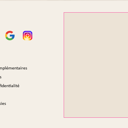
omplémentaires
s
identialité
kies