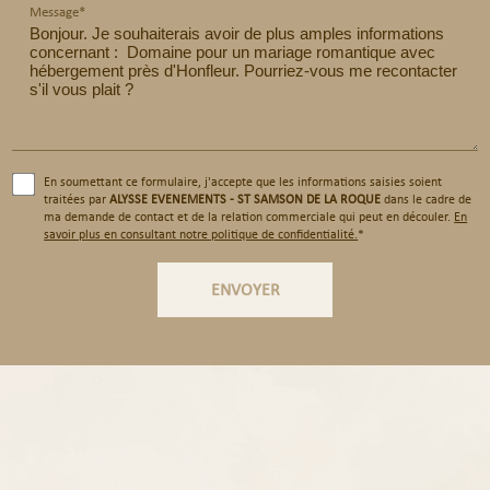
Message*
En soumettant ce formulaire, j'accepte que les informations saisies soient
traitées par
ALYSSE EVENEMENTS - ST SAMSON DE LA ROQUE
dans le cadre de
ma demande de contact et de la relation commerciale qui peut en découler.
En
savoir plus en consultant notre politique de confidentialité.
*