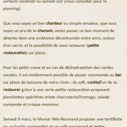
certains vendredi ou samedi soir (nous consulter pour le
planning).
Que vous soyez un bon
chanteur
ou simple amateur, que vous
soyez un pro de la
chanson
, venez passer un bon moment de
détente dans une ambiance décontractée entre amis, autour
d'un verre, et la possibilité de vous restaurer (
petite
restauration
) sur place.
Pour les petits creux et en cas de déshydratation des cordes
vocales, il est évidemment possible de passer commande au
bar
sur place de boissons de votre choix : du soft,
cocktail
et de se
restaurer
grâce à une carte petite restauration proposant
planchettes apéritives mixte charcuterie/fromage, salade
composée et croque monsieur.
Samedi 9 mars, le Manoir Néo Normand proposer une tartiflette
ou un hachis parmentier et un café gourmand et petite