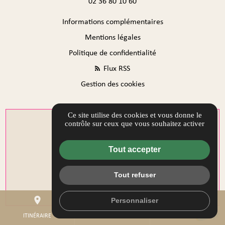
02 36 80 10 60
Informations complémentaires
Mentions légales
Politique de confidentialité
Flux RSS
Gestion des cookies
Ce site utilise des cookies et vous donne le
contrôle sur ceux que vous souhaitez activer
Tout accepter
Tout refuser
place
mail
call
Personnaliser
ITINÉRAIRE
CONTACTEZ-NOUS
02 36 80 10 60