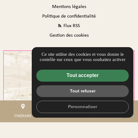
Mentions légales
Politique de confidentialité
Flux RSS
Gestion des cookies
Ce site utilise des cookies et vous donne le
contrôle sur ceux que vous souhaitez activer
Tout accepter
Tout refuser
place
mail
call
Personnaliser
ITINÉRAIRE
CONTACTEZ-NOUS
02 36 80 10 60